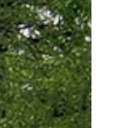
Tepelné čerpadlo
Plynový
kondenzační kotel
Konvektory
Kotelna